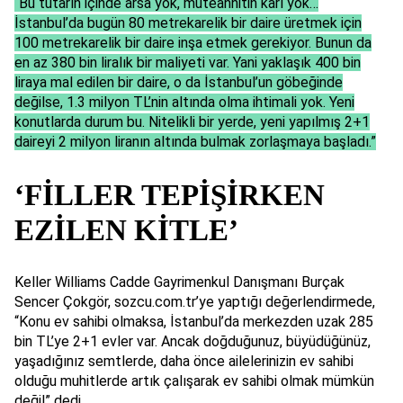
“Bu tutarın içinde arsa yok, müteahhitin kârı yok…
İstanbul’da bugün 80 metrekarelik bir daire üretmek için
100 metrekarelik bir daire inşa etmek gerekiyor. Bunun da
en az 380 bin liralık bir maliyeti var. Yani yaklaşık 400 bin
liraya mal edilen bir daire, o da İstanbul’un göbeğinde
değilse, 1.3 milyon TL’nin altında olma ihtimali yok. Yeni
konutlarda durum bu. Nitelikli bir yerde, yeni yapılmış 2+1
daireyi 2 milyon liranın altında bulmak zorlaşmaya başladı.”
‘FİLLER TEPİŞİRKEN
EZİLEN KİTLE’
Keller Williams Cadde Gayrimenkul Danışmanı Burçak
Sencer Çokgör, sozcu.com.tr’ye yaptığı değerlendirmede,
“Konu ev sahibi olmaksa, İstanbul’da merkezden uzak 285
bin TL’ye 2+1 evler var. Ancak doğduğunuz, büyüdüğünüz,
yaşadığınız semtlerde, daha önce ailelerinizin ev sahibi
olduğu muhitlerde artık çalışarak ev sahibi olmak mümkün
değil” dedi.