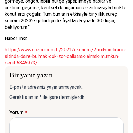
görmeye, öngörülebilir bütçe yapabilmeye başlar ve
üretime geçerse, kentsel dönüşümün de artmasıyla birlikte
konut arzı çoğalır. Tüm bunların etkisiyle bir yıllık süreç
sonrası 2023’e gelindiğinde fiyatlarda yüzde 30 düşüş
bekliyorum.”
Haber linki:
https://www.sozcu.com.tr/2021/ekonomi/2-milyon-liranin-
altinda-daire-bulmak-cok-zor-calisarak-almak-mumkun-
degil-6845973/
Bir yanıt yazın
E-posta adresiniz yayınlanmayacak.
Gerekli alanlar
*
ile işaretlenmişlerdir
Yorum
*