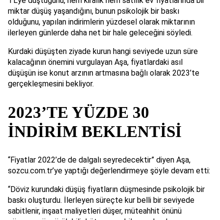
TL’ye düştüğünü, hem kiralık hem satılık ev fiyatlarında bir
miktar düşüş yaşandığını, bunun psikolojik bir baskı
olduğunu, yapılan indirimlerin yüzdesel olarak miktarının
ilerleyen günlerde daha net bir hale geleceğini söyledi.
Kurdaki düşüşten ziyade kurun hangi seviyede uzun süre
kalacağının önemini vurgulayan Aşa, fiyatlardaki asıl
düşüşün ise konut arzının artmasına bağlı olarak 2023’te
gerçekleşmesini bekliyor.
2023’TE YÜZDE 30
İNDİRİM BEKLENTİSİ
“Fiyatlar 2022’de de dalgalı seyredecektir” diyen Aşa,
sozcu.com.tr’ye yaptığı değerlendirmeye şöyle devam etti:
“Döviz kurundaki düşüş fiyatların düşmesinde psikolojik bir
baskı oluşturdu. İlerleyen süreçte kur belli bir seviyede
sabitlenir, inşaat maliyetleri düşer, müteahhit önünü