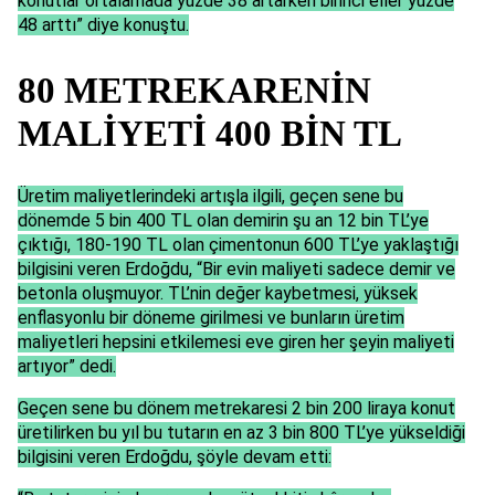
konutlar ortalamada yüzde 38 artarken birinci eller yüzde
48 arttı” diye konuştu.
80 METREKARENİN
MALİYETİ 400 BİN TL
Üretim maliyetlerindeki artışla ilgili, geçen sene bu
dönemde 5 bin 400 TL olan demirin şu an 12 bin TL’ye
çıktığı, 180-190 TL olan çimentonun 600 TL’ye yaklaştığı
bilgisini veren Erdoğdu, “Bir evin maliyeti sadece demir ve
betonla oluşmuyor. TL’nin değer kaybetmesi, yüksek
enflasyonlu bir döneme girilmesi ve bunların üretim
maliyetleri hepsini etkilemesi eve giren her şeyin maliyeti
artıyor” dedi.
Geçen sene bu dönem metrekaresi 2 bin 200 liraya konut
üretilirken bu yıl bu tutarın en az 3 bin 800 TL’ye yükseldiği
bilgisini veren Erdoğdu, şöyle devam etti: