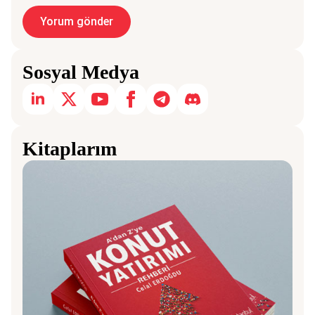
Sosyal Medya
Kitaplarım