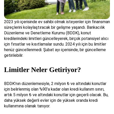
2023 yılı içerisinde ev sahibi olmak isteyenler için finansman
süreçlerini kolaylaştıracak bir gelişme yaşandı. Bankacılık
Düzenleme ve Denetleme Kurumu (BDDK), konut
kredilerindeki limitleri güncelleyerek, birçok potansiyel alıcı
için fırsatlar ve kısıtlamalar sundu. 2024 yılı için bu limitler
henüz güncellenmedi. Şubat ayı içerisinde, bir güncelleme
getirilebilir.
Limitler Neler Getiriyor?
BDDK’nın düzenlemesiyle, 2 milyon ₺ ve altındaki konutlar
için belirlenmiş olan %90’a kadar olan kredi kullanım sınırı,
artık 5 milyon ₺ ve altındaki konutlar için geçerli olacak. Bu,
daha yüksek değerli evler için de yüksek oranda kredi
kullanımına olanak tanıyor.