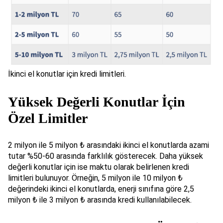
İkinci el konutlar için kredi limitleri.
Yüksek Değerli Konutlar İçin
Özel Limitler
2 milyon ile 5 milyon ₺ arasındaki ikinci el konutlarda azami
tutar %50-60 arasında farklılık gösterecek. Daha yüksek
değerli konutlar için ise maktu olarak belirlenen kredi
limitleri bulunuyor. Örneğin, 5 milyon ile 10 milyon ₺
değerindeki ikinci el konutlarda, enerji sınıfına göre 2,5
milyon ₺ ile 3 milyon ₺ arasında kredi kullanılabilecek.