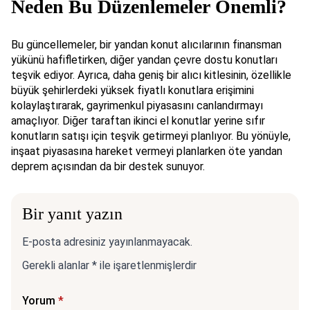
Neden Bu Düzenlemeler Önemli?
Bu güncellemeler, bir yandan konut alıcılarının finansman
yükünü hafifletirken, diğer yandan çevre dostu konutları
teşvik ediyor. Ayrıca, daha geniş bir alıcı kitlesinin, özellikle
büyük şehirlerdeki yüksek fiyatlı konutlara erişimini
kolaylaştırarak, gayrimenkul piyasasını canlandırmayı
amaçlıyor. Diğer taraftan ikinci el konutlar yerine sıfır
konutların satışı için teşvik getirmeyi planlıyor. Bu yönüyle,
inşaat piyasasına hareket vermeyi planlarken öte yandan
deprem açısından da bir destek sunuyor.
Bir yanıt yazın
E-posta adresiniz yayınlanmayacak.
Gerekli alanlar
*
ile işaretlenmişlerdir
Yorum
*