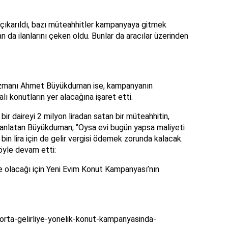
çıkarıldı, bazı müteahhitler kampanyaya gitmek
 da ilanlarını çeken oldu. Bunlar da aracılar üzerinden
uzmanı Ahmet Büyükduman ise, kampanyanın
ı konutların yer alacağına işaret etti.
 bir daireyi 2 milyon liradan satan bir müteahhitin,
i anlatan Büyükduman, “Oysa evi bugün yapsa maliyeti
in lira için de gelir vergisi ödemek zorunda kalacak.
yle devam etti:
de olacağı için Yeni Evim Konut Kampanyası’nın
rta-gelirliye-yonelik-konut-kampanyasinda-