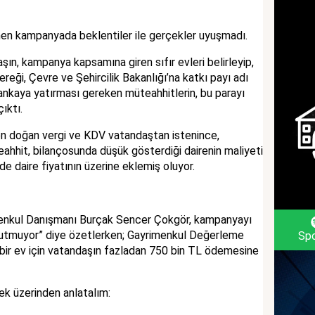
rünen kampanyada beklentiler ile gerçekler uyuşmadı.
n, kampanya kapsamına giren sıfır evleri belirleyip,
ği, Çevre ve Şehircilik Bakanlığı’na katkı payı adı
bankaya yatırması gereken müteahhitlerin, bu parayı
ıktı.
en doğan vergi ve KDV vatandaştan istenince,
teahhit, bilançosunda düşük gösterdiği dairenin maliyeti
de daire fiyatının üzerine eklemiş oluyor.
menkul Danışmanı Burçak Sencer Çokgör, kampanyayı
 tutmuyor” diye özetlerken; Gayrimenkul Değerleme
Spo
 bir ev için vatandaşın fazladan 750 bin TL ödemesine
ek üzerinden anlatalım: