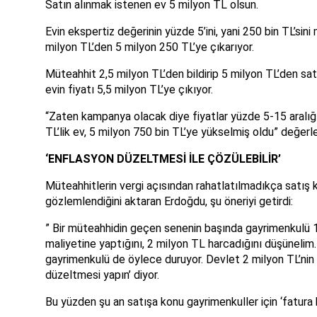
Satın alınmak istenen ev 5 milyon TL olsun.
Evin ekspertiz değerinin yüzde 5’ini, yani 250 bin TL’sin
milyon TL’den 5 milyon 250 TL’ye çıkarıyor.
Müteahhit 2,5 milyon TL’den bildirip 5 milyon TL’den sat
evin fiyatı 5,5 milyon TL’ye çıkıyor.
“Zaten kampanya olacak diye fiyatlar yüzde 5-15 aralığ
TL’lik ev, 5 milyon 750 bin TL’ye yükselmiş oldu” değer
‘ENFLASYON DÜZELTMESİ İLE ÇÖZÜLEBİLİR’
Müteahhitlerin vergi açısından rahatlatılmadıkça satı
gözlemlendiğini aktaran Erdoğdu, şu öneriyi getirdi:
” Bir müteahhidin geçen senenin başında gayrimenkulü 1
maliyetine yaptığını, 2 milyon TL harcadığını düşünelim.
gayrimenkulü de öylece duruyor. Devlet 2 milyon TL’nin 
düzeltmesi yapın’ diyor.
Bu yüzden şu an satışa konu gayrimenkuller için ‘fatura ke