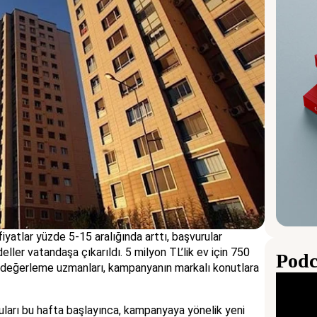
atlar yüzde 5-15 aralığında arttı, başvurular
er vatandaşa çıkarıldı. 5 milyon TL’lik ev için 750
Podc
l değerleme uzmanları, kampanyanın markalı konutlara
ruları bu hafta başlayınca, kampanyaya yönelik yeni