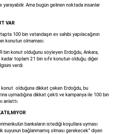
e yarayabilir. Ama bugün gelinen noktada insanlar
UT VAR
tapta 100 bin vatandaşın ev sahibi yapılacağının
bin konutun olmaması.
 19 bin konut olduğunu söyleyen Erdoğdu, Ankara,
a kadar toplam 21 bin sıfır konutun olduğu; diğer
isini verdi.
ıfır konut olduğuna dikkat çeken Erdoğdu, bu
arına uymadığına dikkat çekti ve kampanya ile 100 bin
 anlattı.
KATILMIYOR
ayrimenkulün bankaların istediği koşullara uyması
trik suyunun bağlanmamış olması gerekecek” diyen