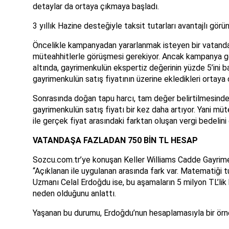
detaylar da ortaya çıkmaya başladı.
3 yıllık Hazine desteğiyle taksit tutarları avantajlı gö
Öncelikle kampanyadan yararlanmak isteyen bir vatandaşı
müteahhitlerle görüşmesi gerekiyor. Ancak kampanya gere
altında, gayrimenkulün ekspertiz değerinin yüzde 5’ini 
gayrimenkulün satış fiyatının üzerine ekledikleri ortaya ç
Sonrasında doğan tapu harcı, tam değer belirtilmesind
gayrimenkulün satış fiyatı bir kez daha artıyor. Yani mü
ile gerçek fiyat arasındaki farktan oluşan vergi bedelini 
VATANDAŞA FAZLADAN 750 BİN TL HESAP
Sozcu.com.tr’ye konuşan Keller Williams Cadde Gayri
“Açıklanan ile uygulanan arasında fark var. Matematiği
Uzmanı Celal Erdoğdu ise, bu aşamaların 5 milyon TL’lik
neden olduğunu anlattı.
Yaşanan bu durumu, Erdoğdu’nun hesaplamasıyla bir örn