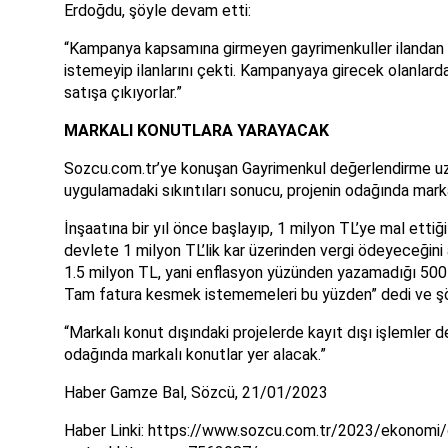
Erdoğdu, şöyle devam etti:
“Kampanya kapsamına girmeyen gayrimenkuller ilandan 
istemeyip ilanlarını çekti. Kampanyaya girecek olanlardan
satışa çıkıyorlar.”
MARKALI KONUTLARA YARAYACAK
Sozcu.com.tr’ye konuşan Gayrimenkul değerlendirme 
uygulamadaki sıkıntıları sonucu, projenin odağında markal
İnşaatına bir yıl önce başlayıp, 1 milyon TL’ye mal ettiği
devlete 1 milyon TL’lik kar üzerinden vergi ödeyeceğin
1.5 milyon TL, yani enflasyon yüzünden yazamadığı 500 b
Tam fatura kesmek istememeleri bu yüzden” dedi ve şö
“Markalı konut dışındaki projelerde kayıt dışı işlemler 
odağında markalı konutlar yer alacak.”
Haber Gamze Bal, Sözcü, 21/01/2023
Haber Linki: https://www.sozcu.com.tr/2023/ekonomi/o