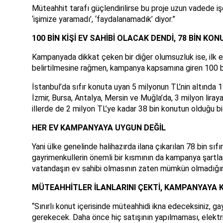
Müteahhit tarafı güçlendirilirse bu proje uzun vadede iş
‘işimize yaramadı’, ‘faydalanamadık’ diyor.”
100 BİN KİŞİ EV SAHİBİ OLACAK DENDİ, 78 BİN KON
Kampanyada dikkat çeken bir diğer olumsuzluk ise, ilk e
belirtilmesine rağmen, kampanya kapsamına giren 100 
İstanbul’da sıfır konuta uyan 5 milyonun TL’nin altında
İzmir, Bursa, Antalya, Mersin ve Muğla’da, 3 milyon liray
illerde de 2 milyon TL’ye kadar 38 bin konutun olduğu bilg
HER EV KAMPANYAYA UYGUN DEĞİL
Yani ülke genelinde halihazırda ilana çıkarılan 78 bin s
gayrimenkullerin önemli bir kısmının da kampanya şartl
vatandaşın ev sahibi olmasının zaten mümkün olmadığını
MÜTEAHHİTLER İLANLARINI ÇEKTİ, KAMPANYAYA 
“Sınırlı konut içerisinde müteahhidi ikna edeceksiniz, g
gerekecek. Daha önce hiç satışının yapılmaması, elek