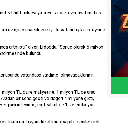
i müteahhit bankaya yatırıyor ancak evin fiyatını da 5
tığı ev için oluşacak vergiyi de vatandaştan isteyince
ında artmıştı” diyen Erdoğdu, “Sonuç olarak 5 milyon
lendirmesinde bulundu.
ş konusunda vatandaşa yardımcı olmayacaklarının
 milyon TL daire maliyetine, 1 milyon TL de arsa
 Aradan bir sene geçti ve değeri 4 milyona çıktı,
vergisini isteyince, müteahhit de ‘bize enflasyon
silirken enflasyon düzeltmesi yapılır’ denilebilirdi.